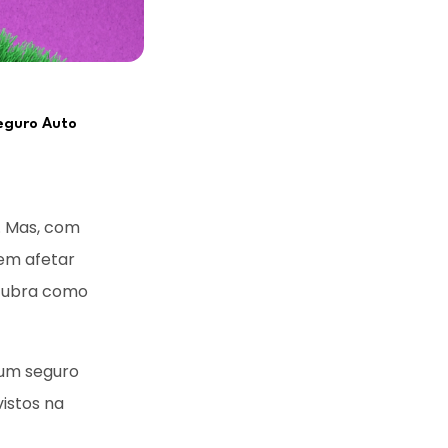
eguro Auto
. Mas, com
dem afetar
scubra como
, um seguro
istos na