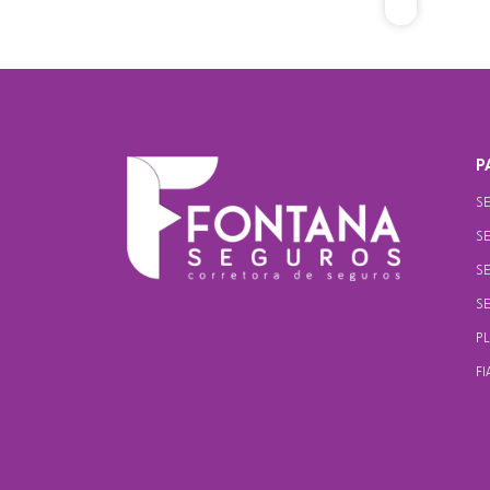
P
S
S
S
S
P
FI