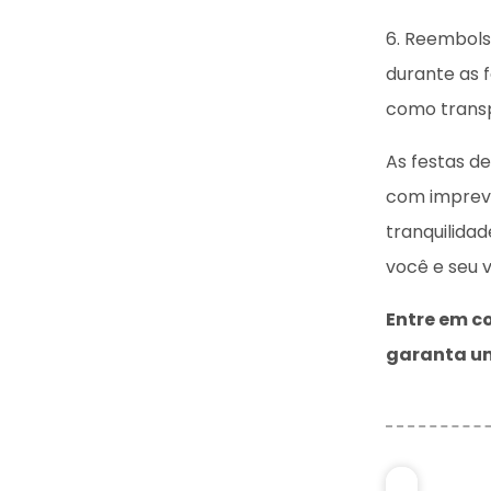
6. Reembols
durante as 
como transp
As festas d
com imprevi
tranquilida
você e seu v
Entre em c
garanta um