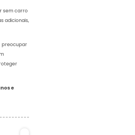
ar sem carro
 adicionais,
e preocupar
om
roteger
anos e