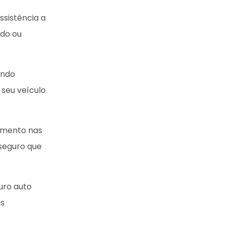
ssistência a
ado ou
ando
seu veículo
vimento nas
 seguro que
guro auto
às