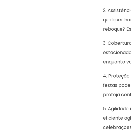
2. Assistên
qualquer ho
reboque? Es
3. Cobertur
estacionado
enquanto vo
4. Proteção
festas pode
proteja cont
5. Agilidade
eficiente ag
celebraçõe