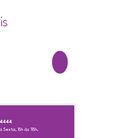
is
5-4444
 Sexta, 8h às 18h.