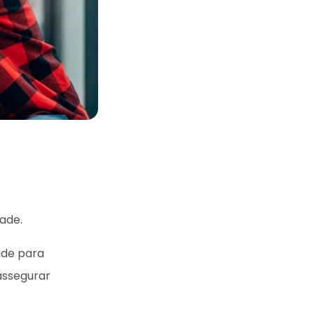
ade.
ade para
assegurar